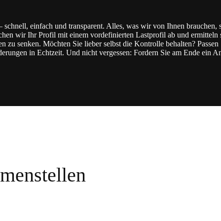
 schnell, einfach und transparent. Alles, was wir von Ihnen brauchen, s
en wir Ihr Profil mit einem vordefinierten Lastprofil ab und ermitteln 
n zu senken. Möchten Sie lieber selbst die Kontrolle behalten? Passe
änderungen in Echtzeit. Und nicht vergessen: Fordern Sie am Ende ein 
mmenstellen