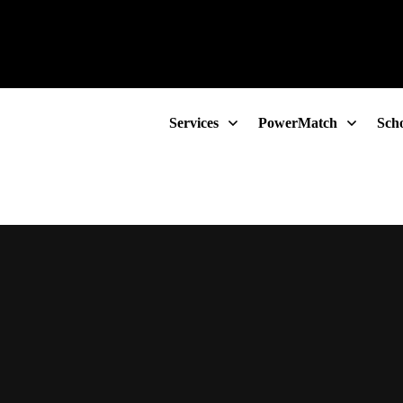
FlexIndex
Blog
Newsletter
Services
PowerMatch
Scho