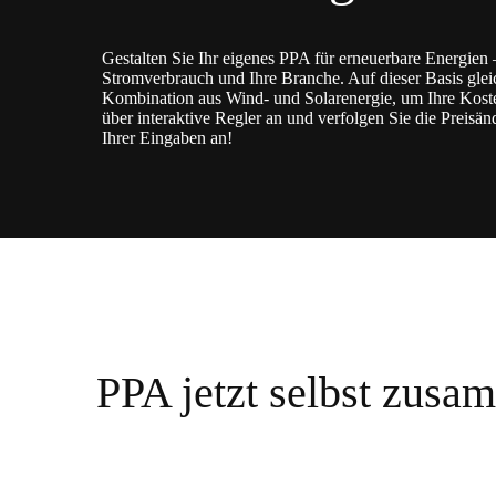
Gestalten Sie Ihr eigenes PPA für erneuerbare Energien –
Stromverbrauch und Ihre Branche. Auf dieser Basis gleich
Kombination aus Wind- und Solarenergie, um Ihre Koste
über interaktive Regler an und verfolgen Sie die Preis
Ihrer Eingaben an!
PPA jetzt selbst zusa